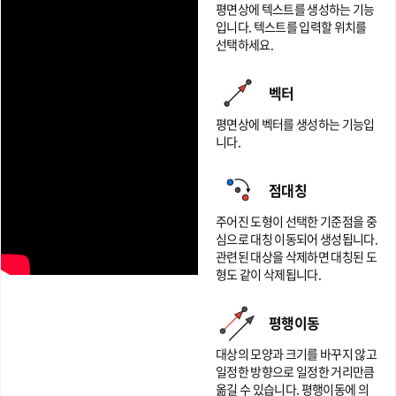
+\o
평면상에 텍스트를 생성하는 기능
verr
입니다. 텍스트를 입력할 위치를
선택하세요.
ight
arro
벡터
w
{C
평면상에 벡터를 생성하는 기능입
B}
니다.
=\o
verr
점대칭
ight
주어진 도형이 선택한 기준점을 중
arro
심으로 대칭 이동되어 생성됩니다.
w
관련된 대상을 삭제하면 대칭된 도
형도 같이 삭제됩니다.
{D
B}
평행이동
대상의 모양과 크기를 바꾸지 않고
일정한 방향으로 일정한 거리만큼
옮길 수 있습니다. 평행이동에 의