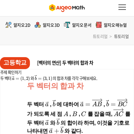
알지오 2D
알지오 3D
알지오 문서
알지오 매뉴얼
튜토리얼
>
튜토리얼
고등학교
[벡터의 연산] 두 벡터의 합과 차
주제 확인하기
\ve
\ve
두 벡터
=
(
1
,
2
)
와
=
(
3
,
1
)
의 합과 차를 각각 구해보세요.
a
b
c
c
두 벡터의 합과 차
{a}
{b}
=
=
(1,
(3,
\ve
\ve
\ve
\ve
=
=
두 벡터
a
,
b
에 대하여
a
A
B
,
b
BC
2)
1)
c
c
c
c
A
B
C
\o
가 되도록 세 점
A
,
B
,
C
를 잡을 때,
A
C
를
{a}
{b}
{a}
{b}
ve
\ve
\ve
두 벡터
a
와
b
의 합이라 하며, 이것을 기호로
=
=
rri
c
c
\ve
+
나타내면
a
b
와 같다.
\o
\ov