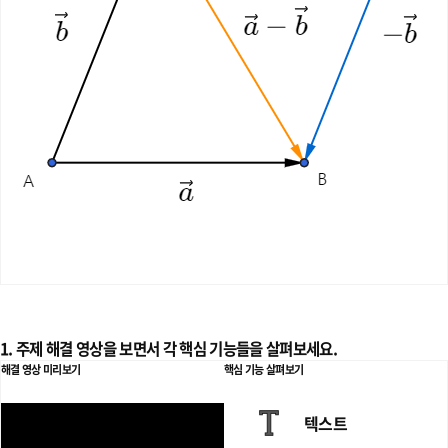
{A
B}
+(-
\ov
erri
ghta
rro
w
{A
D})
=\o
verr
ight
arro
1. 주제 해결 영상을 보면서 각 핵심 기능들을 살펴보세요.
해결 영상 미리보기
핵심 기능 살펴보기
w
{D
텍스트
C}