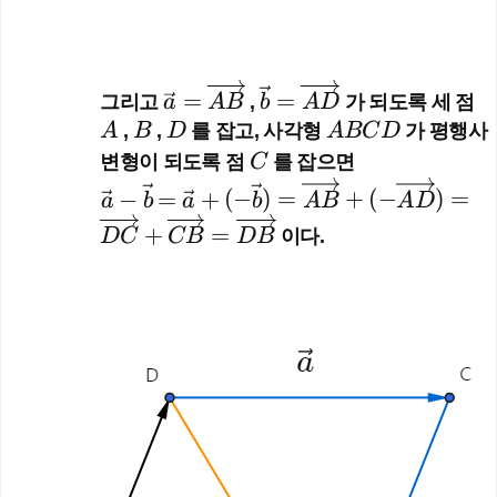
\ve
\ve
A
=
=
그리고
a
A
B
,
b
A
D
가 되도록 세 점
c
c
B
D
A
A
,
B
,
D
를 잡고, 사각형
A
BC
D
가 평행사
{a}
{b}
B
C
변형이 되도록 점
C
를 잡으면
=
=
C
\ve
=\v
−
=
+
(
−
)
=
+
(
−
)
=
a
b
a
b
A
B
A
D
\o
\ov
D
c
ec
+
=
ver
erri
D
C
CB
D
B
이다.
{a}
{a}
rig
ght
-\v
+(-
hta
arr
ec
\vec
rro
ow
{b}
{b})
w
{A
=\o
{A
D}
verr
B}
ight
arro
w