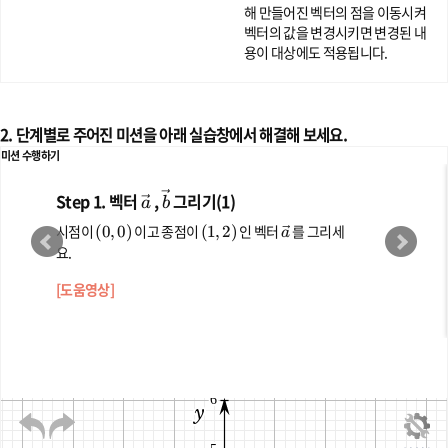
해 만들어진 벡터의 점을 이동시켜
벡터의 값을 변경시키면 변경된 내
용이 대상에도 적용됩니다.
2. 단계별로 주어진 미션을 아래 실습창에서 해결해 보세요.
미션 수행하기
Step 1. 벡터
\ve
,
\ve
그리기(1)
a
b
c
c
시점이
(0,
이고 종점이
(1,
인 벡터
\ve
를 그리세
(
0
,
0
)
(
1
,
2
)
a
{a}
{b}
0)
2)
c
요.
{a}
[
도움영상
]