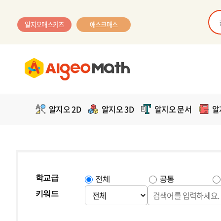
알지오매스키즈
애스크매스
알지오 2D
알지오 3D
알지오 문서
알
학교급
전체
공통
키워드