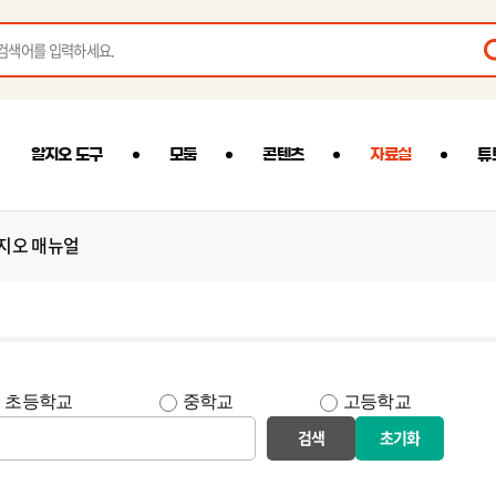
알지오 도구
모둠
콘텐츠
자료실
튜
지오 매뉴얼
초등학교
중학교
고등학교
검색
초기화